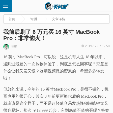
首页
评测
文章详情
我前后刷了 6 万元买 16 英寸 MacBook
Pro：非常恼火！
首
2019-12-07 12:50
崔野
16 英寸 MacBook Pro，可以说，这是机哥人生 18 年以来，
页
遇到过最差的一次购物体验了，到底是怎么回事呢？究竟是
快
什么让我又爱又恨？这期视频做的蛮累的，希望多多转发
啦！
讯
但总的来说，今年的 16 英寸MacBook Pro，是很不错的，机
评
哥也用的很开心，其实 3 年前更新换代后的 MacBook Pro，
就应该是这个样子，而不是超轻薄容易发热降频蝴蝶键盘又
测
很容易坏。那么 ￥18,999 起步，它到底值不值购买呢？答案