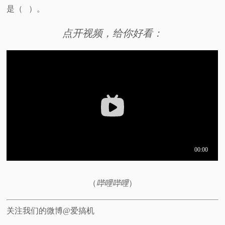
是（ ）。
视
点开视频，给你好看：
频
科
普
体
验
专
（
哔哩哔哩
）
题
关注我们的微博@爱搞机