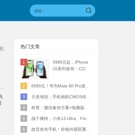
全站
热门文章
机
1
5999元起，iPhone
15系列发布：C口
+钛合金+全员灵动岛
+5倍潜望长焦
2
6999元！华为Mate 60 Pro发布：麒麟9000S+卫星通话 (附初步跑分)
入
3
天差地别，手机相机CMOS传感器实际面积对比
列
4
科普：微信备份方案+电脑版丢失数据恢复指南
5
战个痛快，小米13 Ultra、Find X6 Pro、vivo X90 Pro+、小米12SU拍照横评
6
故宫发布手机！价格外观双重逆天！