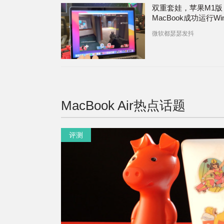
双重套娃，苹果M1版
MacBook成功运行Win
游戏
微软都瑟瑟发抖
MacBook Air
热点话题
评测