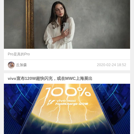
视
频
科
普
Pro是真的Pro
丘加森
2020-02-24 18:52
体
vivo宣布120W超快闪充，或在MWC上海展出
验
专
题