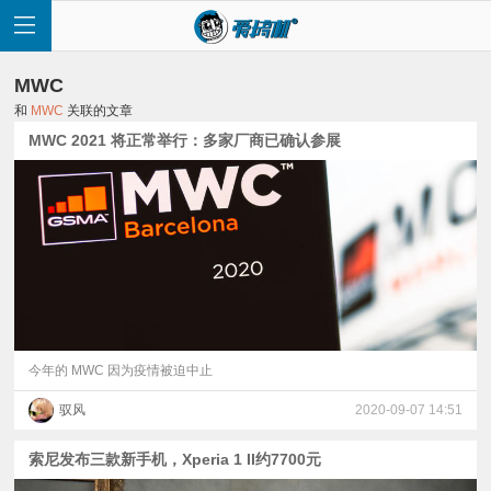
MWC
和
MWC
关联的文章
MWC 2021 将正常举行：多家厂商已确认参展
首
页
快
讯
今年的 MWC 因为疫情被迫中止
驭风
2020-09-07 14:51
评
索尼发布三款新手机，Xperia 1 II约7700元
测