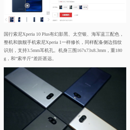
视
频
国行索尼Xperia 10 Plus有幻影黑、太空银、海军蓝三配色，
科
整机和旗舰手机索尼Xperia 1一样修长，同样配备侧边指纹
识别，支持3.5mm耳机孔。机身三围167x73x8.3mm，重180
普
g，和“索半斤”差距甚远。
体
验
专
题