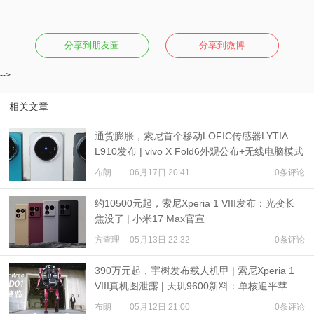
分享到朋友圈
分享到微博
-->
相关文章
通货膨胀，索尼首个移动LOFIC传感器LYTIA
L910发布 | vivo X Fold6外观公布+无线电脑模式
布朗
06月17日 20:41
0条评论
约10500元起，索尼Xperia 1 VIII发布：光变长
焦没了 | 小米17 Max官宣
方查理
05月13日 22:32
0条评论
390万元起，宇树发布载人机甲 | 索尼Xperia 1
VIII真机图泄露 | 天玑9600新料：单核追平苹
果？
布朗
05月12日 21:00
0条评论