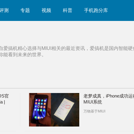
评测
专题
视频
科普
手机跑分库
自爱搞机精心选择与
MIUI
相关的最近资讯，爱搞机是国内智能硬
你能看到未来的世界。
OS官
老梦成真，iPhone成功运
 |
MIUI系统
报告：
万物基于MIUI
焦