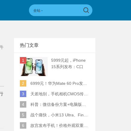
全站
热门文章
件
1
5999元起，iPhone
15系列发布：C口
+钛合金+全员灵动岛
+5倍潜望长焦
2
6999元！华为Mate 60 Pro发布：麒麟9000S+卫星通话 (附初步跑分)
行
3
天差地别，手机相机CMOS传感器实际面积对比
4
科普：微信备份方案+电脑版丢失数据恢复指南
5
战个痛快，小米13 Ultra、Find X6 Pro、vivo X90 Pro+、小米12SU拍照横评
6
故宫发布手机！价格外观双重逆天！