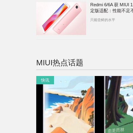
Redmi 6/6A 获 MIUI 
定版适配：性能不足
量推送
只能尝鲜的水平
MIUI
热点话题
快讯