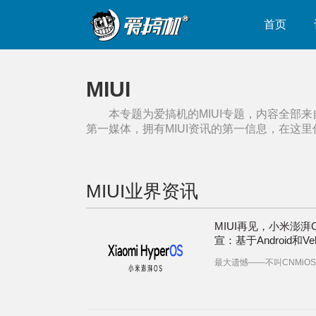
首页
MIUI
本专题为爱搞机的
MIUI
专题，内容全部来
第一媒体，拥有
MIUI
资讯的第一信息，在这里
MIUI
业界资讯
MIUI再见，小米澎湃
宣：基于Android和Vela
iPhone 15系列成本
最大遗憾——不叫CNMiOS
很贵的A17+便宜的长