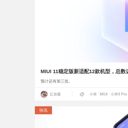
MIUI 11稳定版新适配12款机型，总数
预计还有第三批。
丘加森
小米
MIUI
小米9 Pro
快讯