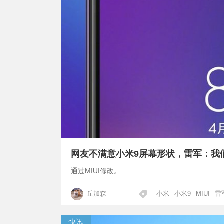
网友不满意小米9屏幕形状，雷军：我
通过MIUI修改。
丘加森
小米
小米9
MIUI
雷
快讯