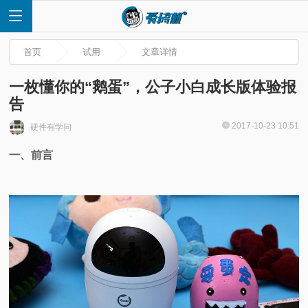
首页
试用
文章详情
一枚懂你的“鹅蛋”，公子小白成长版体验报
告
首
2017-10-23 10:51
硬件有学问
一、前言
页
快
讯
评
测