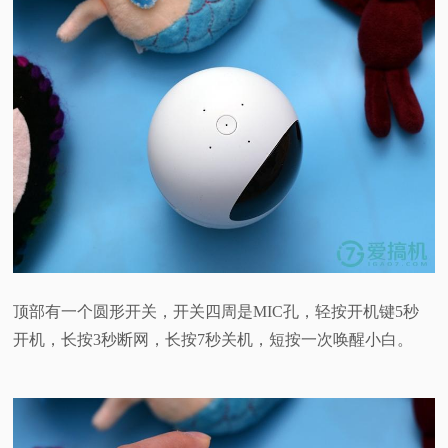
顶部有一个圆形开关，开关四周是MIC孔，轻按开机键5秒
开机，长按3秒断网，长按7秒关机，短按一次唤醒小白。