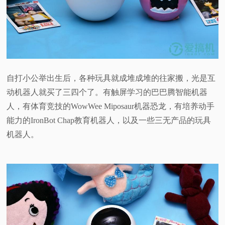
视
频
科
自打小公举出生后，各种玩具就成堆成堆的往家搬，光是互
普
动机器人就买了三四个了。有触屏学习的巴巴腾智能机器
人，有体育竞技的WowWee Miposaur机器恐龙，有培养动手
体
能力的IronBot Chap教育机器人，以及一些三无产品的玩具
机器人。
验
专
题