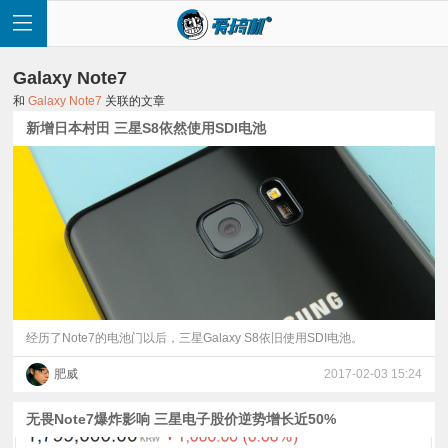
Galaxy Note7
和
Galaxy Note7
关联的文章
新增日本村田 三星S8依然使用SDI电池
首
页
快
讯
经历了Note7的电池门以后，三星Galaxy S8依旧使用SDI电池。
肥威
2017-02-03 15:24
评
无畏Note7爆炸影响 三星电子股价逆势增长近50%
测