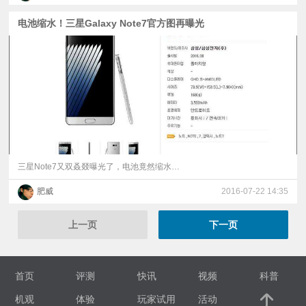
电池缩水！三星Galaxy Note7官方图再曝光
三星Note7又双叒叕曝光了，电池竟然缩水…
肥威
2016-07-22 14:35
上一页
下一页
首页
评测
快讯
视频
科普
机观
体验
玩家试用
活动