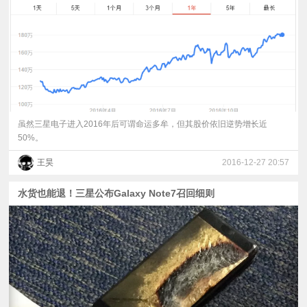
视
频
科
普
虽然三星电子进入2016年后可谓命运多牟，但其股价依旧逆势增长近
50%。
体
王昊
2016-12-27 20:57
验
水货也能退！三星公布Galaxy Note7召回细则
专
题