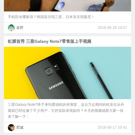
手机防水哪家强？韩国首尔找三星，日本东京找索尼！
崔野
2016-08-26 16:57
虹膜首秀 三星Galaxy Note7零售版上手视频
三星Galaxy Note7终于来到爱搞机的评测室，这台万众期待的机皇仅从外
观就已经征服了不少用户，它的实际表现如何？今天的视频就跟大家一块
来了解一下：
肥威
2016-08-17 20:41