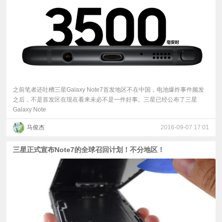
视
频
科
普
之前笔者还吐槽三星Galaxy Note7首发地区不在中国，电池爆炸事件频发
之后，不是首发区在现在看来未必不是一件好事。三星已经公布了三星
Galaxy Note
体
马俊杰
2016-09-07 17:01
验
三星正式宣布Note7的全球召回计划！不分地区！
专
题