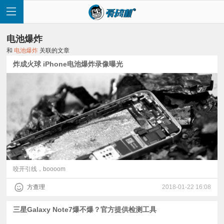
电池爆炸
和
电池爆炸
关联的文章
炸成火球 iPhone电池爆炸录像曝光
首
页
快
讯
咬开引线，boooom
方查理
2018-01-22 16:08
评
三星Galaxy Note7爆不爆？官方提供检测工具
测