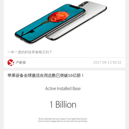
视
频
科
普
一年一度的科技界春晚又到了
卢家俊
2017-09-13 06:32
体
苹果设备全球激活在用总数已突破10亿部！
验
专
题