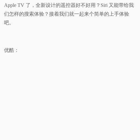
Apple TV 了，全新设计的遥控器好不好用？Siri 又能带给我
视
们怎样的搜索体验？接着我们就一起来个简单的上手体验
吧。
频
科
优酷：
普
体
验
专
题