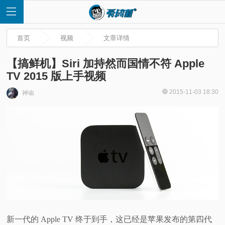
首页
视频
文章详情
【搞鲜机】Siri 加持然而国情不符 Apple
TV 2015 版上手视频
首
2015-11-03 18:30
神谕
页
快
讯
评
测
新一代的 Apple TV 终于到手，这已经是苹果发布的第四代