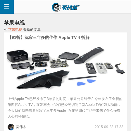
苹果电视
和
苹果电视
关联的文章
【91拆】沉寂三年多的佳作 Apple TV 4 拆解
首
页
快
讯
上代Apple TV已经发布了3年多的时间，苹果公司终于在今年发布了全新的
第四代Apple TV，在发布会上我们已经见识到了新Apple TV的强大功能，
今天我们就来看看沉寂了三年多Apple TV在第四代产品中带来了什么振奋
评
人心的科技吧。
测
吴伟杰
2015-09-23 17:33