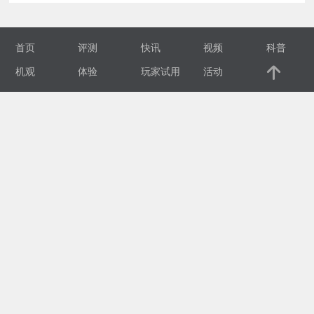
视
首页
评测
快讯
视频
科普
频
机观
体验
玩家试用
活动
科
普
体
验
专
题