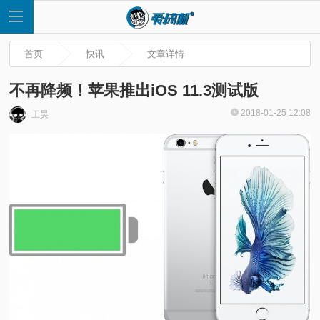
首页
快讯
文章详情
不再降频！苹果推出iOS 11.3测试版
2018-01-25 12:08
王昊
首
页
快
讯
评
测