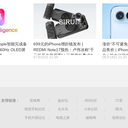
ple智能完成备
699元的iPhone增距镜发布 |
涨价“不可避免
或为60Hz OLED屏
REDMI Note17预热：卢伟冰称“千
品售价 | iPho
项
元机受伤最严重” | 三星宽折叠或7
布 | 第六代骁
07月02日 21:34
06月18日 21:20
月22日发布
单：有两种内
友情链接：
雷锋网
|
超好玩
|
360社区
|
72变
联想手机社区
|
太火鸟
|
小米社区
|
i黑马
手机中国论坛
|
电视之家
|
威锋网
|
迅维论坛