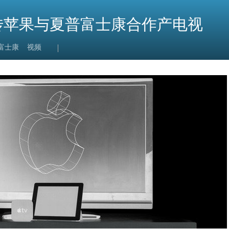
来？传苹果与夏普富士康合作产电视
富士康
视频