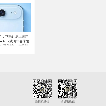
” ，苹果计划上调产
ne Air 2或明年春季发
龙8至尊版Pro样品清
存
爱搞机微信
搞机啦微信