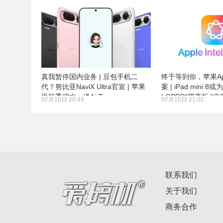
真我暂停国内业务 | 豆包手机二
终于等到你，苹果Ap
代？努比亚NaviX Ultra官宣 | 苹果
案 | iPad mini 8
返校季缩水：送AirTags
| OPPO“阔直板 ”立
07月16日 20:44
07月15日 21:02
联系我们
关于我们
商务合作