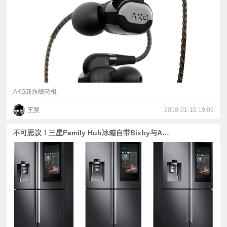
视
频
科
普
AKG新旗舰亮相。
王昊
2018-01-10 19:05
体
不可思议！三星Family Hub冰箱自带Bixby与AKG音箱
验
专
题