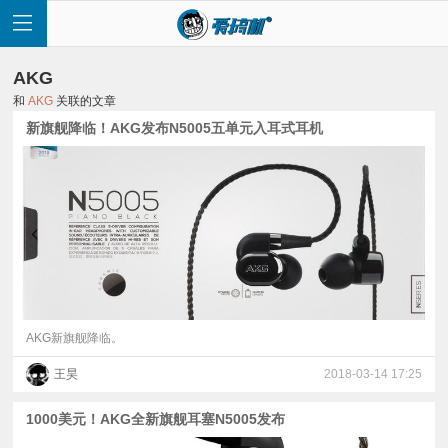
AKG
和
AKG
关联的文章
新旗舰降临！AKG发布N5005五单元入耳式耳机
首
页
快
讯
AKG新旗舰降临。
王昊
2018-03-14 17:25
评
1000美元！AKG全新旗舰耳塞N5005发布
测