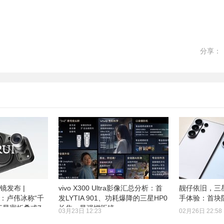
分享：
距镜发布 |
vivo X300 Ultra影像汇总分析：首
靓仔依旧，三星G
预热：卢伟冰称“千
发LYTIA 901、功耗爆降的三星HP0
手体验：首块
 三星宽折叠或7
长焦、最强增距镜
03月23日 12:23
02月26日 22:58