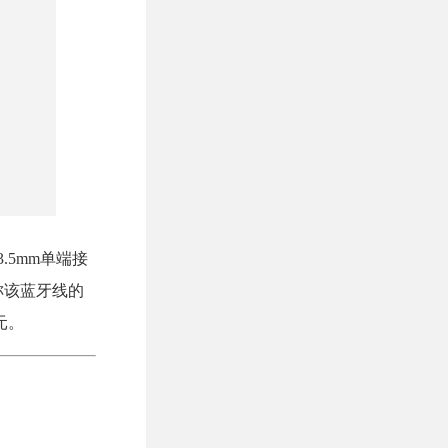
5mm单端接
称该蓝牙线的
元。