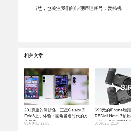
当然，也关注我们的哔哩哔哩账号：爱搞机
相关文章
201克重的阔折叠，三星Galaxy Z
699元的iPhone增
Fold8上手体验：圆角当道时代的方
REDMI Note17
正异类
元机受伤最严重” |
08月04日 22:08
07月02日 21:34
月22日发布