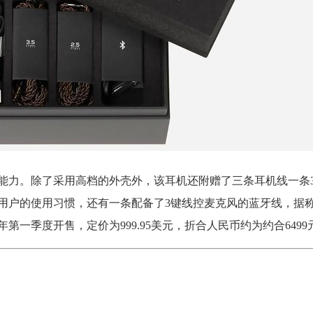
的能力。除了采用高档的外壳外，该耳机还附赠了三条耳机线一条3.
线用户的使用习惯，还有一条配备了3键线控麦克风的蓝牙线，据
18年第一季度开售，定价为999.95美元，折合人民币约为约合6499