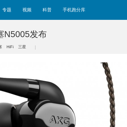
专题
视频
科普
手机跑分库
N5005发布
塞
HiFi
三星