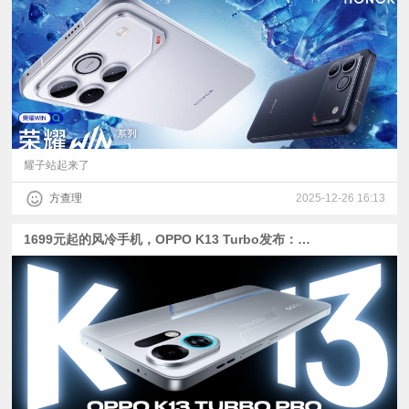
视
频
科
普
耀子站起来了
方查理
2025-12-26 16:13
体
1699元起的风冷手机，OPPO K13 Turbo发布：防水风扇+防摔+7000mAh电池，骁龙8s Gen 4+天玑8450
验
专
题