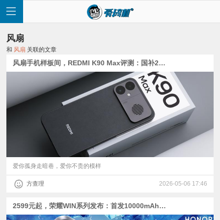
风扇
和
风扇
关联的文章
风扇手机样板间，REDMI K90 Max评测：国补2549元起的天玑9500
首
页
快
讯
爱你孤身走暗巷，爱你不贵的模样
方查理
2026-05-06 17:46
评
2599元起，荣耀WIN系列发布：首发10000mAh电池+IP69风扇+185Hz直屏，骁龙8E与8E5
测