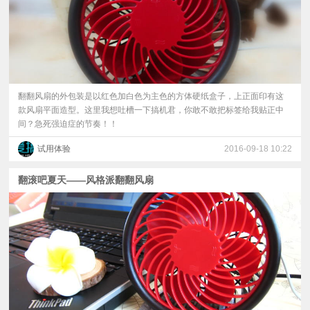
翻翻风扇的外包装是以红色加白色为主色的方体硬纸盒子，上正面印有这
款风扇平面造型。这里我想吐槽一下搞机君，你敢不敢把标签给我贴正中
间？急死强迫症的节奏！！
试用体验
2016-09-18 10:22
翻滚吧夏天——风格派翻翻风扇