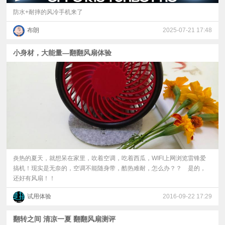
防水+耐摔的风冷手机来了
布朗
2025-07-21 17:48
小身材，大能量—翻翻风扇体验
炎热的夏天，就想呆在家里，吹着空调，吃着西瓜，WIFI上网浏览雷锋爱
搞机！现实是无奈的，空调不能随身带，酷热难耐，怎么办？？ 是的，
还好有风扇！！
试用体验
2016-09-22 17:29
翻转之间 清凉一夏 翻翻风扇测评