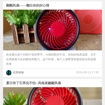
翻翻风扇------翻出你的好心情
炎炎夏日是个闷热不安的季节，火辣的阳光午后，炽热的地表温度，无不
在烤验着大伙的耐热和毅力。这个时候，每个人都希望有股徐徐凉风迎面
而来
试用体验
2016-09-13 17:40
夏日有了它再也不怕--风格派翩翩风扇