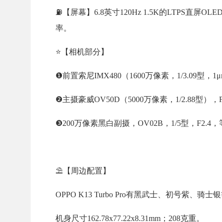
⛽【屏幕】6.8英寸120Hz 1.5K的LTPS直屏OL
率。
⭐【相机部分】
❶前置索尼IMX480（1600万像素，1/3.09型，1
❷主摄豪威OV50D（5000万像素，1/2.88型），F
❸200万像素黑白副摄，OV02B，1/5型，F2.4
⛱️【周边配置】
OPPO K13 Turbo Pro有黑武士、初号紫、骑
机身尺寸162.78x77.22x8.31mm；208克重。