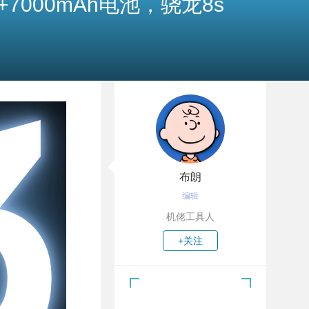
+7000mAh电池，骁龙8s
布朗
编辑
机佬工具人
+关注