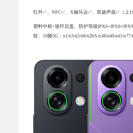
红外✅️、NFC✅️、X轴马达✅️、双扬声器✅️（上1
塑料中框+玻纤后盖、防护等级IPX6+IPX8+
纹、10频5G：n1/n3/n5/n8/n28A/n38/n40/n41