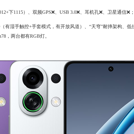
012+下1115）、双频GPS❌、USB 3.0❌、耳机孔❌、卫星通信❌
IPX9（有湿手触控+手套模式，有开放风道）、“天穹”耐摔架构、
/n77/n78，两台都有RGB灯。