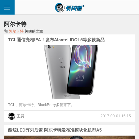
阿尔卡特
和
阿尔卡特
关联的文章
TCL通信亮相IFA！发布Alcatel IDOL5等多款新品
首
页
快
讯
TCL、阿尔卡特、BlackBerry多管齐下。
王昊
2017-09-01 16:15
评
酷炫LED阵列后盖 阿尔卡特发布准模块化机型A5
测