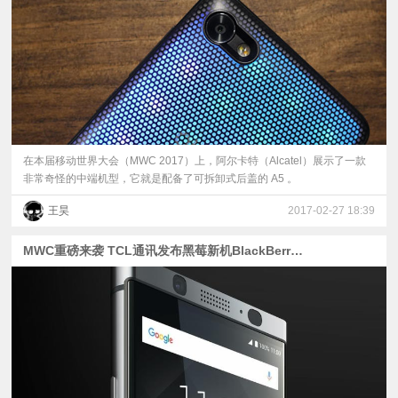
视
频
科
普
在本届移动世界大会（MWC 2017）上，阿尔卡特（Alcatel）展示了一款
非常奇怪的中端机型，它就是配备了可拆卸式后盖的 A5 。
体
王昊
2017-02-27 18:39
验
MWC重磅来袭 TCL通讯发布黑莓新机BlackBerry KEYone
专
题