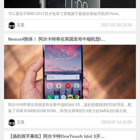
TCL通讯于MWC2017前夕发布了黑莓旗下最新款智能手机KEYone。
王昊
2017-02-26 12:43
Nexus4附体！ 阿尔卡特将在美国发布中端机型Idol 4S
阿尔卡特即将在美国发布全新中端机Idol 4S，该机搭载骁龙652处理器，配
备了3GB RAM和32GB ROM，并2K分辨率的5.5英寸的AMOLED显示屏。
王昊
2016-07-14 10:59
【搞机啦字幕组】阿尔卡特OneTouch Idol 3开箱上手视频