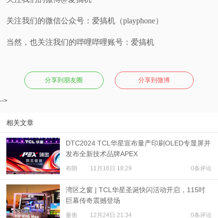
关注我们的微信公众号：爱搞机（playphone）
当然，也关注我们的哔哩哔哩账号：爱搞机
分享到朋友圈
分享到微博
-->
相关文章
DTC2024 TCL华星宣布量产印刷OLED专显屏并
发布全新技术品牌APEX
布朗
11月16日 18:29
0条评论
湾区之窗 | TCL华星圣诞快闪活动开启，115吋
巨幕传奇震撼登场
量衡
12月24日 21:34
0条评论