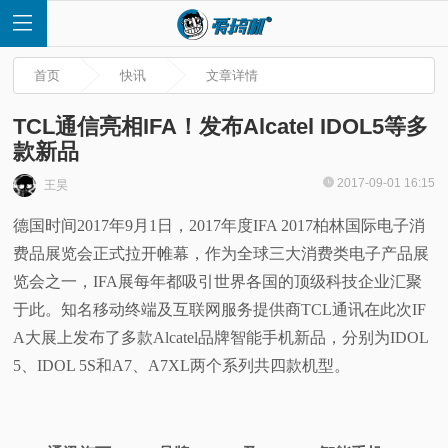
首页
快讯
文章详情
TCL通信亮相IFA！发布Alcatel IDOL5等多
款新品
首
2017-09-01 16:15
王昊
德国时间2017年9月1日，2017年度IFA 2017柏林国际电子消
页
费品展览会正式拉开帷幕，作为全球三大消费类电子产品展
快
览会之一，IFA展每年都吸引世界各国的顶级科技企业汇聚
于此。知名移动终端及互联网服务提供商TCL通讯在此次IF
讯
A大展上发布了多款Alcatel品牌智能手机新品，分别为IDOL
5、IDOL 5S和A7、A7XL两个系列共四款机型。
评
测