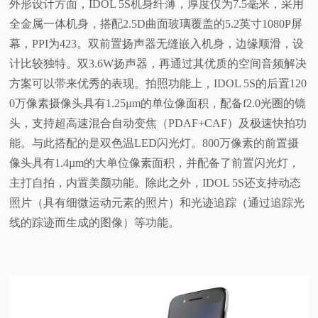
外形设计方面，IDOL 5S机身纤薄，厚度仅为7.5毫米，采用
全金属一体机身，搭配2.5D曲面玻璃覆盖的5.2英寸1080P屏
幕，PPI为423。双前置扬声器无缝嵌入机身，边缘顺滑，设
计比较独特。双3.6W扬声器，再通过其优质的空间音频解决
方案可以带来优秀的表现。拍照功能上，IDOL 5S的后置120
0万像素摄像头具有1.25µm的单位像面积，配备f2.0光圈的镜
头，支持超高速混合自动变焦（PDAF+CAF）及极速快拍功
能。与此搭配的是双色温LED闪光灯。800万像素的前置摄
像头具有1.4µm的大单位像素面积，并配备了前置闪光灯，
主打自拍，内置美颜功能。除此之外，IDOL 5S还支持动态
照片（具有细微运动元素的照片）和光迹追踪（通过追踪光
线的踪迹而生成的图像）等功能。