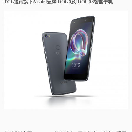
TCL通讯旗下Alcatel品牌IDOL 5及IDOL 5S智能手机
视
频
科
普
体
验
专
题