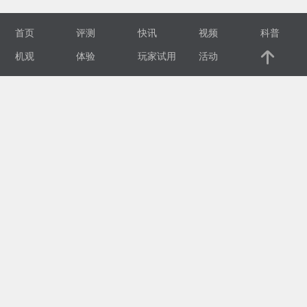
视
首页
评测
快讯
视频
科普
频
机观
体验
玩家试用
活动
科
普
体
验
专
题