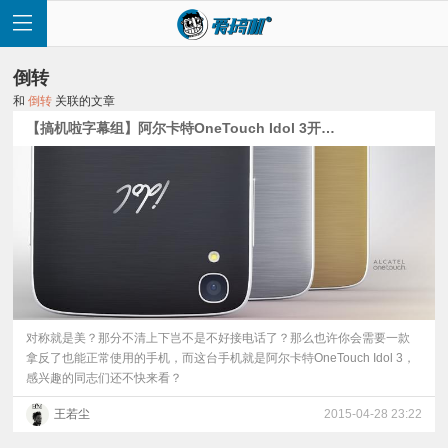
倒转
和
倒转
关联的文章
【搞机啦字幕组】阿尔卡特OneTouch Idol 3开箱上手视频
首
页
快
讯
对称就是美？那分不清上下岂不是不好接电话了？那么也许你会需要一款
拿反了也能正常使用的手机，而这台手机就是阿尔卡特OneTouch Idol 3，
感兴趣的同志们还不快来看？
评
王若尘
2015-04-28 23:22
测