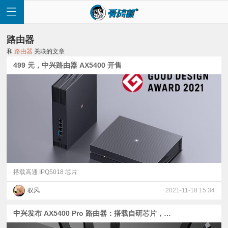
路由器
和
路由器
关联的文章
499 元，中兴路由器 AX5400 开售
首
页
快
讯
搭载高通 IPQ5018 芯片
驭风
2021-11-18 15:34
评
中兴发布 AX5400 Pro 路由器：搭载自研芯片，首发 549 元
测