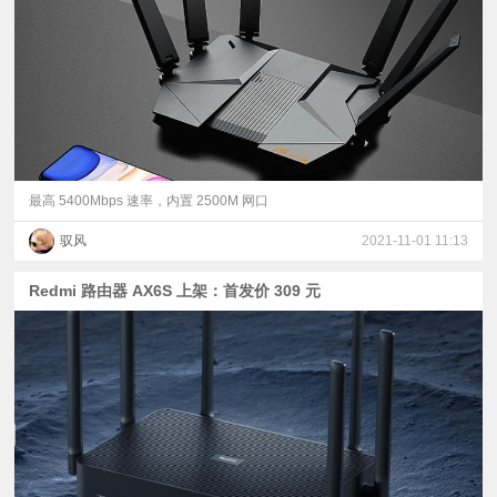
视
频
科
普
最高 5400Mbps 速率，内置 2500M 网口
驭风
2021-11-01 11:13
体
Redmi 路由器 AX6S 上架：首发价 309 元
验
专
题