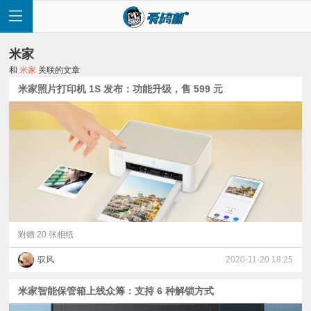
米家
和
米家
关联的文章
米家照片打印机 1S 发布：功能升级，售 599 元
首
页
快
讯
附赠 20 张相纸
驭风
2020-11-20 18:25
评
米家智能保管箱上线众筹：支持 6 种解锁方式
测