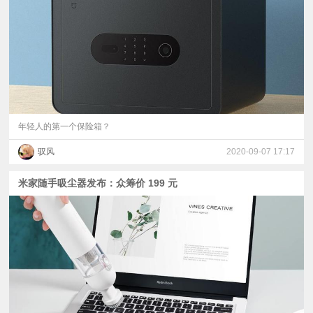
视
频
科
普
年轻人的第一个保险箱？
驭风
2020-09-07 17:17
体
米家随手吸尘器发布：众筹价 199 元
验
专
题