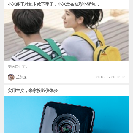
小米终于对迪卡侬下手了，小米发布炫彩小背包，售价29元！
要啥自行车。
丘加森
2018-06-20 13:13
实用主义，米家投影仪体验