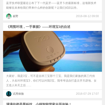
蓝牙技术联盟最近公布了下一代蓝牙——蓝牙 5 的最新标准，这项新技术
能够在未来给我们带来什么样的创新呢？让我们拭目以待。
崔野
2016-08-12 09:00
《周围环境，一手掌握》——环境宝3的自述
大家好，我是3宝，可不是吉祥三宝那个三宝。我是我们家族的第三代传
人，大名叫环境宝3，你们可以叫我3宝。我爷爷说自打盘古开天辟地、女
王造人补天之后……
试用体验
2016-07-29 17:07
满满的都是黑科技，小猫智能管家全面体验！