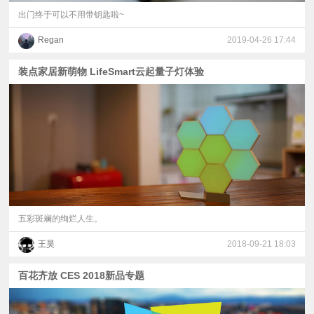
出门终于可以不用带钥匙啦~
Regan
2019-04-26 17:44
装点家居新萌物 LifeSmart云起量子灯体验
五彩斑斓的绚烂人生。
王昊
2018-09-21 18:03
百花齐放 CES 2018新品专题