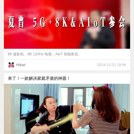
视
频
科
普
8K 摄影机，8K 120Hz 电视，AIoT 智能家居。
Hikari
2019-12-31 18:46
体
来了！一款解决家庭矛盾的神器！
验
专
题