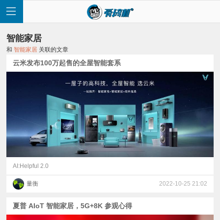
智能家居
和
智能家居
关联的文章
云米发布100万起售的全屋智能套系
首
页
快
讯
AI:Helpful 2.0
量衡
2022-10-25 21:02
评
夏普 AIoT 智能家居，5G+8K 参观心得
测