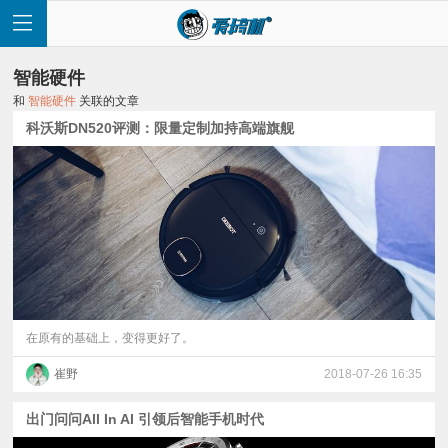
智能硬件
和
智能硬件
关联的文章
科沃斯DN520评测：限量定制加持高端旗舰
首
页
快
讯
在原有的基础上，变得更好了。
崔野
2018-07-26 16:35
评
出门问问All In AI 引领后智能手机时代
测