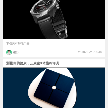
视
频
科
普
不仅只有智能手表。
崔野
2018-05-25 10:46
体
测量你的健康，云康宝X体脂秤评测
验
专
题