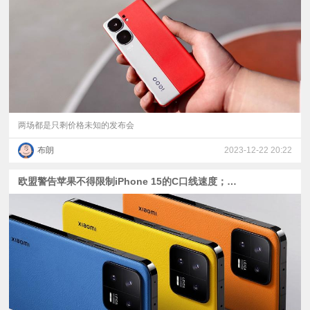
视
频
科
普
两场都是只剩价格未知的发布会
布朗
2023-12-22 20:22
体
欧盟警告苹果不得限制iPhone 15的C口线速度；看花眼，小米13再加3款定制色；超高频天玑9200+来了
验
专
题