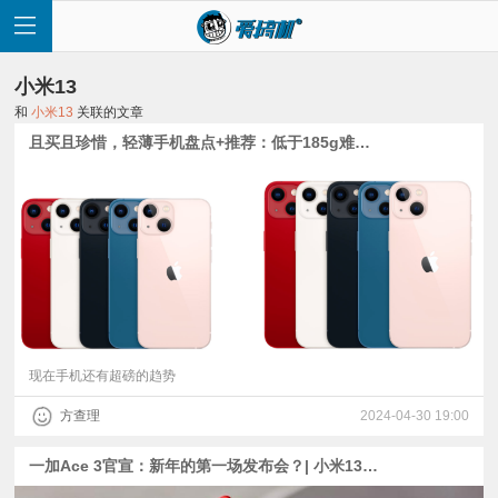
小米13
和
小米13
关联的文章
且买且珍惜，轻薄手机盘点+推荐：低于185g难难难
首
页
快
讯
现在手机还有超磅的趋势
方查理
2024-04-30 19:00
评
一加Ace 3官宣：​新年的第一场发布会？| 小米13降价300元 | iQOO Neo9真机图与跑分出炉
测