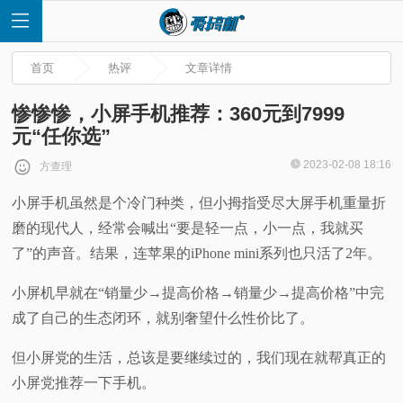
首页
热评
文章详情
惨惨惨，小屏手机推荐：360元到7999
元“任你选”
首
2023-02-08 18:16
方查理
小屏手机虽然是个冷门种类，但小拇指受尽大屏手机重量折
页
磨的现代人，经常会喊出“要是轻一点，小一点，我就买
快
了”的声音。结果，连苹果的iPhone mini系列也只活了2年。
小屏机早就在“销量少→提高价格→销量少→提高价格”中完
讯
成了自己的生态闭环，就别奢望什么性价比了。
评
但小屏党的生活，总该是要继续过的，我们现在就帮真正的
小屏党推荐一下手机。
测