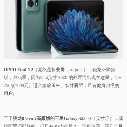
OPPO Find N2
（竟然是折叠屏，surprise），骁龙8+降频
版，233g重，因为5.54英寸1080P的外屏而出现在这里，12+
256版7999元。适合象箸玉杯、饫甘餍肥，且有健身习惯的
用户。
至于
骁龙8 Gen 2高频版的三星Galaxy S23
（6.1英寸屏），基
础配置还挺好的，但只有8G内存版本，定价偏高，等几个月