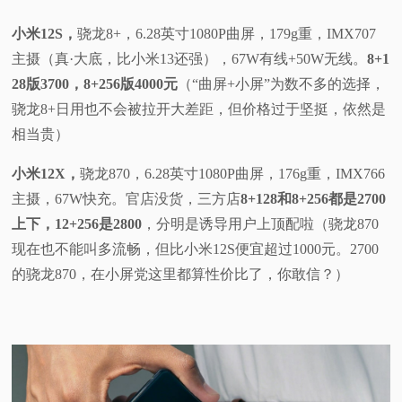
小米12S，
骁龙8+，6.28英寸1080P曲屏，179g重，IMX707
主摄（真·大底，比小米13还强），67W有线+50W无线。
8+1
28版3700，8+256版4000元
（“曲屏+小屏”为数不多的选择，
骁龙8+日用也不会被拉开大差距，但价格过于坚挺，依然是
相当贵）
小米12X，
骁龙870，6.28英寸1080P曲屏，176g重，IMX766
主摄，67W快充。官店没货，三方店
8+128和8+256都是2700
上下，12+256是2800
，分明是诱导用户上顶配啦（骁龙870
现在也不能叫多流畅，但比小米12S便宜超过1000元。2700
的骁龙870，在小屏党这里都算性价比了，你敢信？）