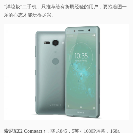
“洋垃圾”二手机，只推荐给有折腾经验的用户，要抱着图一
乐的心态才能玩得尽兴。
索尼XZ2 Compact ↑
，骁龙845，5英寸1080P屏幕，168g