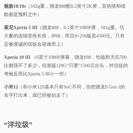
魅族18/18s
（162g重，骁龙888配6.2英寸2K屏，其热情和续
航都是预料之中）
索尼Xperia 5 III
（骁龙888，6.1英寸1080P屏，181g重。坑
大爹的连续变焦长焦，IP68，而且8+256版卖4500元。只有
足够虔诚的信徒会迎难而上）
Xperia 10 III
（6英寸1080P屏幕，骁龙690，性能和天玑700
比都强不了多少，但港版128G“只要”1500元出头，对信徒的
考验反而比Xperia 5 III小一些）
小米12
（和小米12S基本只有SoC不同，但把骁龙8 Gen 1的
名字打出来，就已经被抬走了）
“洋垃圾”