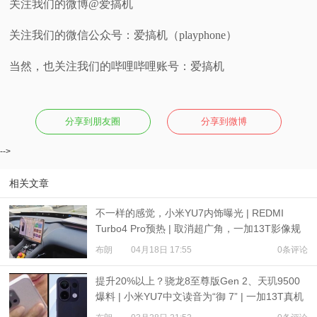
关注我们的微博@爱搞机
关注我们的微信公众号：爱搞机（playphone）
当然，也关注我们的哔哩哔哩账号：爱搞机
分享到朋友圈
分享到微博
-->
相关文章
不一样的感觉，小米YU7内饰曝光 | REDMI
Turbo4 Pro预热 | 取消超广角，一加13T影像规
格公布
布朗
04月18日 17:55
0条评论
提升20%以上？骁龙8至尊版Gen 2、天玑9500
爆料 | 小米YU7中文读音为“御 7” | 一加13T真机
图爆料