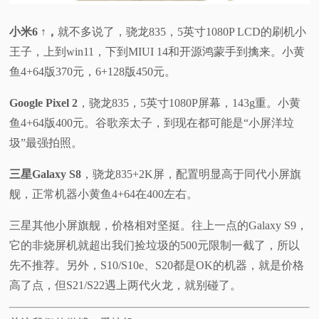
小米6 ↑，
就不多说了，骁龙835，5英寸1080P LCD的刷机小
王子，上到win11，下到MIUI 14和开源鸿蒙手到擒来。小黄
鱼4+64版370元，6+128版450元。
Google Pixel 2
，骁龙835，5英寸1080P屏幕，143g重。小黄
鱼4+64版400元。谷歌亲太子，到现在都可能是“小屏洋垃
圾”最强拍照。
三星Galaxy S8
，骁龙835+2K屏，配置明显高于同代小屏旗
舰，正常机器小黄鱼4+64在400左右。
三星其他小屏旗舰，价格相对坚挺。往上一点的Galaxy S9，
它的非烧屏机就超出我们捡垃圾的500元限制一截了，所以
先不推荐。另外，S10/S10e、S20都是OK的机器，就是价格
高了点，但S21/S22遇上两代火龙，就别碰了。