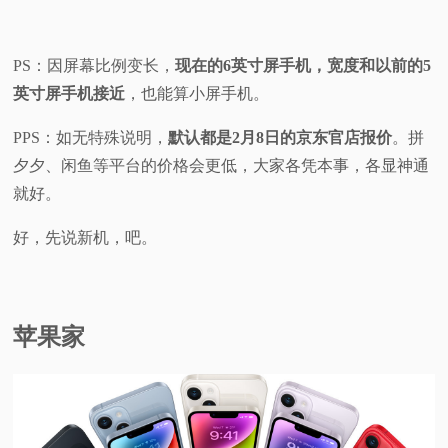
视
PS：因屏幕比例变长，
现在的6英寸屏手机，宽度和以前的5
频
英寸屏手机接近
，也能算小屏手机。
科
PPS：如无特殊说明，
默认都是2月8日的京东官店报价
。拼
夕夕、闲鱼等平台的价格会更低，大家各凭本事，各显神通
普
就好。
体
好，先说新机，吧。
验
苹果家
专
题