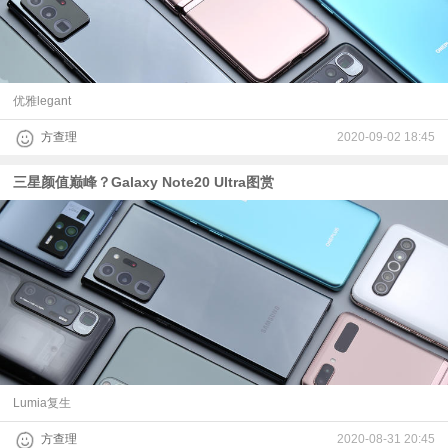
视
频
优雅legant
科
方查理
2020-09-02 18:45
普
三星颜值巅峰？Galaxy Note20 Ultra图赏
体
验
专
题
Lumia复生
方查理
2020-08-31 20:45