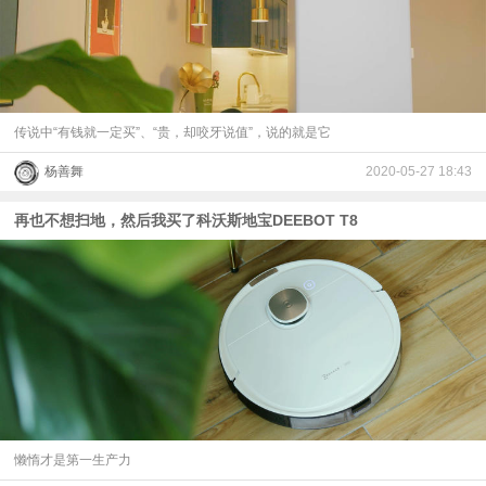
传说中“有钱就一定买”、“贵，却咬牙说值”，说的就是它
杨善舞
2020-05-27 18:43
再也不想扫地，然后我买了科沃斯地宝DEEBOT T8
懒惰才是第一生产力