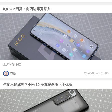
iQOO 5图赏：向四边等宽努力
直屏和窄下巴
布朗
2020-08-25 15:06
年度水桶旗舰？小米 10 至尊纪念版上手体验