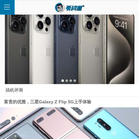
首
页
快
搞机评测
富贵的优雅，三星Galaxy Z Flip 5G上手体验
讯
评
测