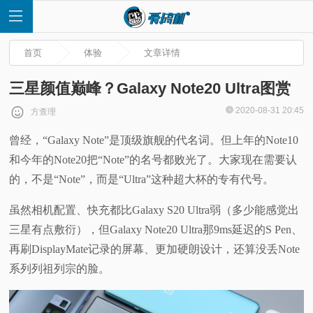
首页
体验
文章详情
三星颜值巅峰？Galaxy Note20 Ultra图赏
2020-08-31 20:45
方查理
首
曾经，“Galaxy Note”是顶级旗舰的代名词。但上年的Note10
和今年的Note20把“Note”的名号都败光了。大家现在需要认
页
的，不是“Note”，而是“Ultra”这种超大杯的专有代号。
快
虽然相机配置、快充都比Galaxy S20 Ultra弱（多少能感觉出
三星有点敷衍），但Galaxy Note20 Ultra那9ms延迟的S Pen、
讯
再刷DisplayMate记录的屏幕、更加硬朗设计，还算没丢Note
评
系列列祖列宗的脸。
测