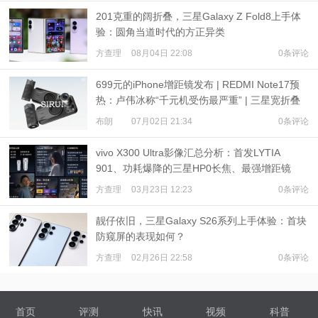
201克重的阔折叠，三星Galaxy Z Fold8上手体
验：圆角当道时代的方正异类
方查理
08月04日 22:08
0条评论
699元的iPhone增距镜发布 | REDMI Note17预
热：卢伟冰称“千元机受伤最严重” | 三星宽折叠
或7月22日发布
布朗
07月02日 21:34
0条评论
vivo X300 Ultra影像汇总分析：首发LYTIA
901、功耗爆降的三星HP0长焦、最强增距镜
方查理
03月23日 12:23
0条评论
靓仔依旧，三星Galaxy S26系列上手体验：首块
防窥屏的表现如何？
方查理
02月26日 22:58
0条评论
首页
评测
快讯
视频
科普