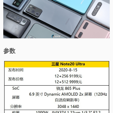
视
频
科
普
参数
体
验
专
题