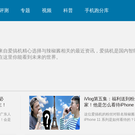
评测
专题
视频
科普
手机跑分库
来自爱搞机精心选择与
辣椒酱
相关的最近资讯，爱搞机是国内智
在这里你能看到未来的世界。
人必
iVlog第五集：福利送到
主！
家！他是怎么看待iPhone
11的？
广东人
这位爱搞机的粉丝对联名辣椒酱
！会是
iPhone 11 系列是如何看待的
及他是如何完成了一项不可能完
的任务？