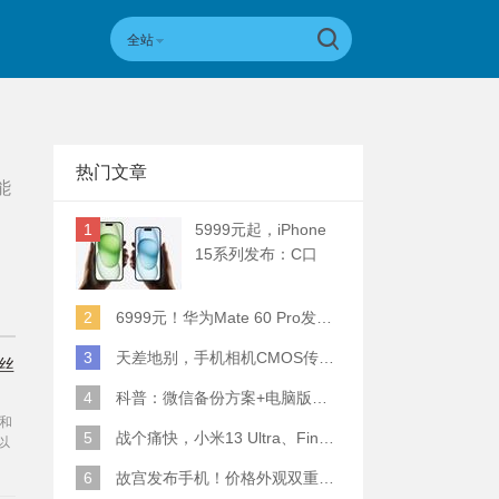
全站
热门文章
能
1
5999元起，iPhone
15系列发布：C口
+钛合金+全员灵动岛
+5倍潜望长焦
2
6999元！华为Mate 60 Pro发布：麒麟9000S+卫星通话 (附初步跑分)
3
天差地别，手机相机CMOS传感器实际面积对比
粉丝
4
科普：微信备份方案+电脑版丢失数据恢复指南
和
5
战个痛快，小米13 Ultra、Find X6 Pro、vivo X90 Pro+、小米12SU拍照横评
？以
成
6
故宫发布手机！价格外观双重逆天！