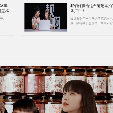
！冰淇
我们好像给这台笔记本拍
种怎样
条广告！
美。
最近拿到了一台不错的笔记本电
脑，搞得我们想去拍一条展示它
能很劲、外观漂亮还能把妹、就
哪吒看了都喜欢的广告。