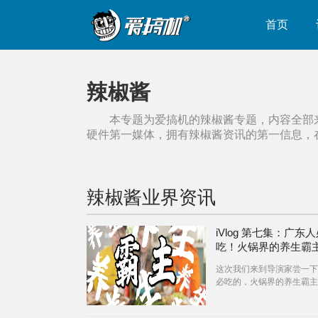
首页
辣椒酱
本专题为爱搞机的
辣椒酱
专题，内容全部
硬件第一媒体，拥有
辣椒酱
资讯的第一信息，
辣椒酱
业界资讯
iVlog 第七集：广东
吃！火锅界的养生霸
这次我们来到导演家尝一下
必吃的，火锅界的养生霸主
什么呢？