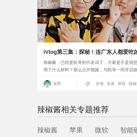
iVlog第三集：探秘！连广东人都爱
辣椒酱，已经是机哥的代名词了，大家是不是很
用了什么材料？那么点开视频，与机哥一同开启
崔野
评测
美食
美味
辣椒
辣椒酱
相关专题推荐
辣椒酱
苹果
微软
智能