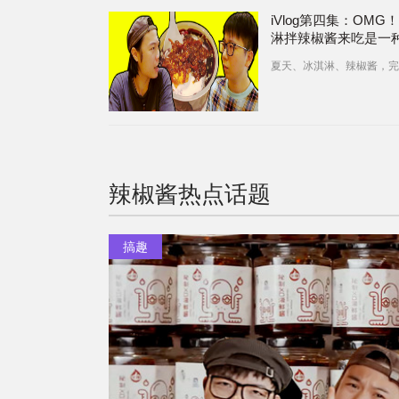
iVlog第四集：OMG
淋拌辣椒酱来吃是一
的体验？
夏天、冰淇淋、辣椒酱，完
辣椒酱
热点话题
搞趣