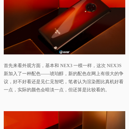
视
频
科
普
首先来看外观方面，基本和 NEX3 一模一样，这次 NEX3S
体
新加入了一种配色——琥珀醇，新的配色在网上有很大的争
验
议，好不好看还是见仁见智吧，笔者认为渲染图比真机好看
一点，实际的颜色会暗淡一点，但还算是比较看的。
专
题