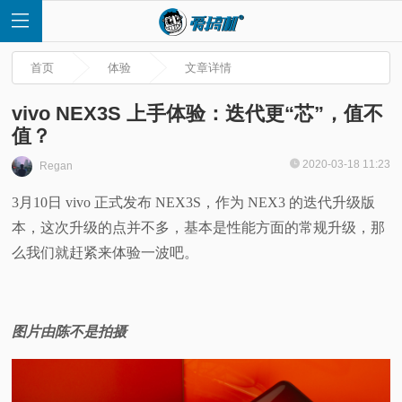
首页
体验
文章详情
vivo NEX3S 上手体验：迭代更“芯”，值不
值？
首
2020-03-18 11:23
Regan
3月10日 vivo 正式发布 NEX3S，作为 NEX3 的迭代升级版
页
本，这次升级的点并不多，基本是性能方面的常规升级，那
快
么我们就赶紧来体验一波吧。
讯
图片由陈不是拍摄
评
测