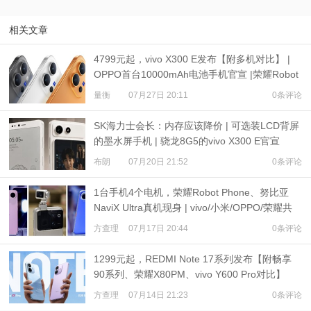
相关文章
4799元起，vivo X300 E发布【附多机对比】 |
OPPO首台10000mAh电池手机官宣 |荣耀Robot
Phone定档
量衡
07月27日 20:11
0条评论
SK海力士会长：内存应该降价 | 可选装LCD背屏
的墨水屏手机 | 骁龙8G5的vivo X300 E官宣
布朗
07月20日 21:52
0条评论
1台手机4个电机，荣耀Robot Phone、努比亚
NaviX Ultra真机现身 | vivo/小米/OPPO/荣耀共
推公平内存机制
方查理
07月17日 20:44
0条评论
1299元起，REDMI Note 17系列发布【附畅享
90系列、荣耀X80PM、vivo Y600 Pro对比】
方查理
07月14日 21:23
0条评论