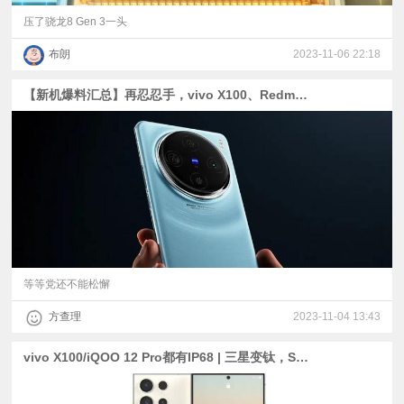
压了骁龙8 Gen 3一头
布朗
2023-11-06 22:18
【新机爆料汇总】再忍忍手，vivo X100、Redmi K70、iQOO 12、一加12、真我GT5 Pro等大波新机将至
等等党还不能松懈
方查理
2023-11-04 13:43
vivo X100/iQOO 12 Pro都有IP68 | 三星变钛，S24 Ultra渲染图 | 微信输入法加入跨平台粘贴板！