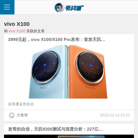
vivo X100
和
vivo X100
关联的文章
3999元起，vivo X100/X100 Pro发布：首发天玑9300，全系潜望微距长焦
首
页
快
讯
友商遭蓝色夹击
方查理
2023-11-13 23:31
评
发哥的自信，天玑9300测试与深度分析：227亿晶体管+遥遥领先的全大核
测