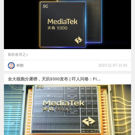
视
频
科
普
新的发哥之⭐
布朗
2023-11-07 11:43
体
全大核跑分屠榜，天玑9300发布 | 吓人问卷：Flyme要改名？| 进度超前，魅族21 Pro通过无线电核准
验
专
题