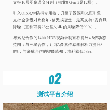
支持16层图像语义分割（骁龙8 Gen 3是12层）。
引入OIS光学防抖专用核，升级了景深和光斑引擎，
支持全
像素对焦叠加2倍无损变焦，最高支持3麦克风
降噪（宣称可将25公里/小时的风噪降低99%）。
与索尼合作的14bit HDR视频录制宣称提升4.8倍动态
范围；
与三星合作，让2亿像素传感器解析力提升3
0%；
与豪威合作的智能感知，功耗降低53%。
测试平台介绍