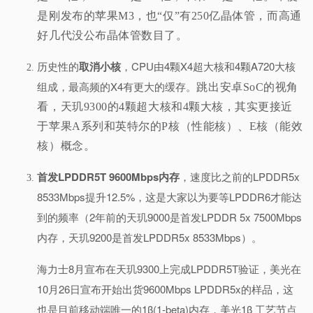
是刚发布的
苹果M3，也“仅”有250亿晶体管，而高通
好几代没公布晶体管数目了。
历史性的
取消小核
，CPU由4颗X4超大核和4颗A720大核
组成，最高频的X4有更大的缓存。
跳出安卓SoC的视角
看，天玑9300的4颗超大核和4颗大核，其实更接近
于苹果A系列和英特尔的P核（性能核）、E核（能效
核）概念。
首发LPDDR5T 9600Mbps内存
，速度比之前的LPDDR5x
8533Mbps提升12.5%，这是大家以为要等LPDDR6才能达
到的频率（2年前的天玑9000是首发LPDDR 5x 7500Mbps
内存，天玑9200是首发LPDDR5x 8533Mbps）。
海力士8月宣布在天玑9300上完成LPDDR5T验证，美光在
10月26日宣布开始出货9600Mbps LPDDR5x的样品，这
也是目前移动端唯一的1β(1-beta)内存，美光1β 工艺节点