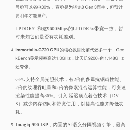
号称可以省电30%， 宣称是为骁龙8 Gen 3而生，但预计
要明年才能量产。
LPDDR5T和这9600Mbps的LPDDR5x带宽一致，暂
时未知它们是否有功耗差别。
Immortalis-G720 GPU
的核心数目比前代还多一个，Gee
kBench显示频率高达1.3GHz，比天玑9200+的1.148GHz
还夸张。
GPU支持全局光照技术，有2倍的多重抗锯齿性能、
2倍的纹理吞吐量和2倍的像素混合运算性能，可变速
渲染性能提高86%。
引入
延迟顶点着色技术（DV
S）减少内存访问和带宽使用，以提高性能并降低功
耗。
Imagiq 990 ISP
，内置的AI语义分隔视频引擎，最高