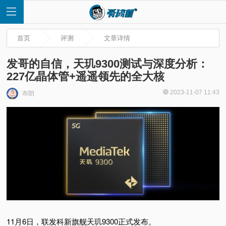
首页
评测
文章详情
发哥的自信，天玑9300测试与深度分析：
227亿晶体管+遥遥领先的全大核
首
2023-11-07 11:43
布朗
页
快
讯
评
测
11月6日，联发科新旗舰天玑9300正式发布。