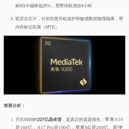
称5G卡顿降低20%，荒野待机增加4小时
双安全芯片，分别负责开机保护和敏感数据物理隔离，带
内存标记拓展（MTE）
简要分析：
天玑9300的
227亿晶体管
，是真正的遥遥领先：
苹果A16
是160亿，A17 Pro是190亿，苹果M2是200亿。
即便