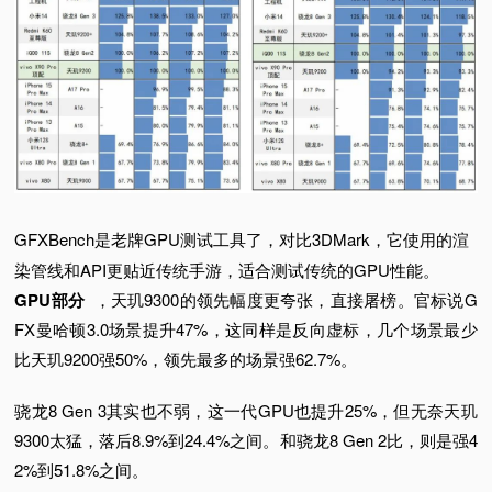
GFXBench是老牌GPU测试工具了，对比3DMark，它使用的渲
染管线和API更贴近传统手游，适合测试传统的GPU性能。
GPU部分
，天玑9300的领先幅度更夸张，直接屠榜。
官标说G
FX曼哈顿3.0场景提升47%，这同样是反向虚标，几个场景最少
比天玑9200强50%，领先最多的场景强62.7%。
骁龙8 Gen 3其实也不弱，这一代GPU也提升25%，但无奈天玑
9300太猛，落后8.9%到24.4%之间。
和骁龙8 Gen 2比，则是强4
2%到51.8%之间。