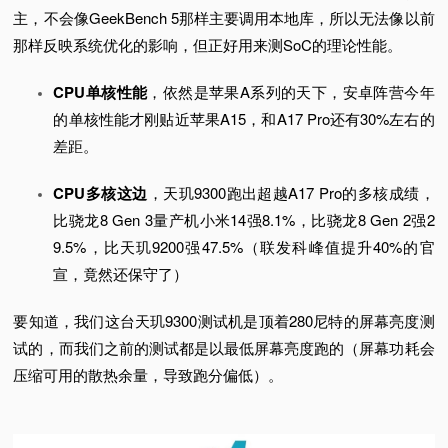
主，不会像GeekBench 5那样主要调用本地库，所以无法像以前
那样反映系统优化的影响，但正好用来测SoC的理论性能。
CPU单核性能
，依然是苹果A系列的天下，安卓阵营今年
的单核性能才刚贴近苹果A15，和A17 Pro还有30%左右的
差距。
CPU多核这边
，天玑9300跑出超越A17 Pro的多核成绩，
比骁龙8 Gen 3量产机小米14强8.1%，比骁龙8 Gen 2强2
9.5%，比天玑9200强47.5%（联发科峰值提升40%的官
宣，竟然还保守了）
要知道，我们这台天玑9300测试机是顶着280尼特的屏幕亮度测
试的，而我们之前的测试都是以最低屏幕亮度跑的
（屏幕功耗会
压缩可用的散热余量，导致跑分偏低）
。