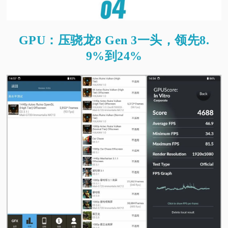
GPU：
压骁龙8 Gen 3一头，领先8.
9%到24%