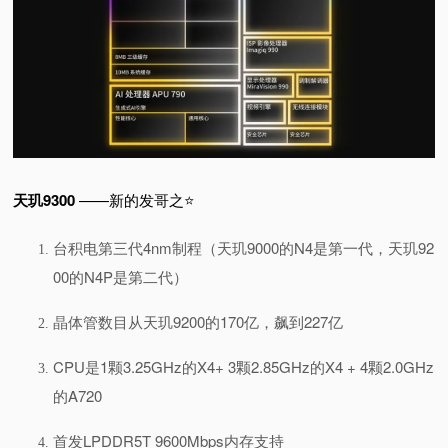
天玑9300
——新的发哥之⭐
台积电第三代4nm制程（天玑9000的N4是第一代，天玑92
00的N4P是第二代）
晶体管数目从天玑9200的170亿，飙到227亿
CPU是1颗3.25GHz的X4+ 3颗2.85GHz的X4 + 4颗2.0GHz
的A720
首发LPDDR5T 9600Mbps内存支持