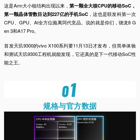
这是Arm大小核结构出现以来，
第一颗全大核CPU的移动SoC，
视
第一颗晶体管数目达到227亿的手机SoC
，这也是联发科第一次
CPU、GPU、AI全方位抛离同代竞品。
说的就是
你们，骁龙8 G
频
en 3和A17 Pro。
科
首发天玑9300的vivo X100系列要11月13日才发布，但简单体验
和测试天玑9300工程机就能发现，它还真的是下一代移动SoC性
普
能之王。
体
验
规格与官方数据
专
题