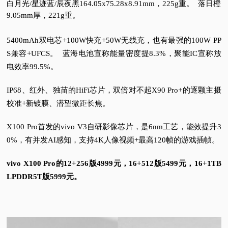
白月光/星迹蓝/辰夜黑164.05x75.28x8.91mm，225g重。
落日橙
9.05mm厚，221g重。
5400mAh双电芯+100W快充+50W无线充，也有最强的100W PP
S兼容+UFCS。
蓝海电池宣称能量密度提8.3%，聚能IC宣称放
电效率99.5%。
IP68、红外、独苗的HiFi芯片，双倍对不起X90 Pro+的逐颗主摄
校准+新镀膜、潜望微距长焦。
X100 Pro首发的vivo V3自研影像芯片，是6nm工艺，能效提升3
0%，有并发AI感知，支持4K人像视频+最高120帧的游戏插帧。
vivo X100 Pro的12+256版4999元，16+512版5499元，16+1TB
LPDDR5T版5999元。