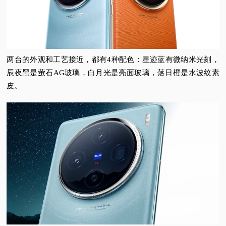
视
频
两台的外观和工艺接近，都有4种配色：
星迹蓝有微纳米光刻，
科
辰夜黑是萤石AG玻璃，白月光是亮面玻璃，落日橙是水波纹素
皮。
普
体
验
专
题