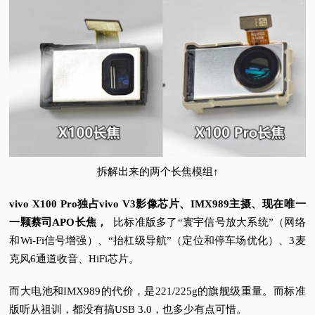
拆解出来的两个长焦模组↑
vivo X100 Pro独占vivo V3影像芯片、IMX989主摄、现在唯一
一颗蔡司APO长焦，
比标准版
多了“寰宇信号放大系统”（网络
和Wi-Fi信号增强）、“抬杠级导航”（定位和停车场优化）、3麦
克风6通道收音、HiFi芯片。
而大电池和IMX989的代价，是221/225g的旗舰级重量。
而标准
版听从祖训，都没有搞USB 3.0，也多少有点可惜。