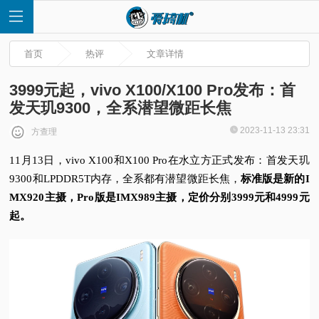
首页
热评
文章详情
3999元起，vivo X100/X100 Pro发布：首
发天玑9300，全系潜望微距长焦
首
2023-11-13 23:31
方查理
11月13日，vivo X100和X100 Pro在水立方正式发布：
首发天玑
页
9300和LPDDR5T内存，全系都有潜望微距长焦，
标准版是新的I
MX920主摄，Pro版是IMX989主摄，定价分别3999元和4999元
快
起。
讯
评
测