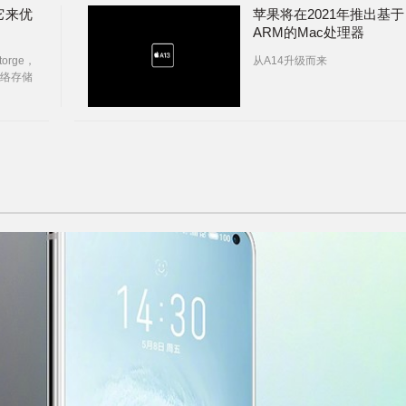
它来优
苹果将在2021年推出基于
ARM的Mac处理器
torge，
从A14升级而来
络存储