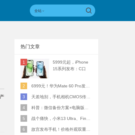
全站
热门文章
1
5999元起，iPhone
15系列发布：C口
+钛合金+全员灵动岛
+5倍潜望长焦
2
6999元！华为Mate 60 Pro发布：麒麟9000S+卫星通话 (附初步跑分)
的产
3
天差地别，手机相机CMOS传感器实际面积对比
4
科普：微信备份方案+电脑版丢失数据恢复指南
5
战个痛快，小米13 Ultra、Find X6 Pro、vivo X90 Pro+、小米12SU拍照横评
6
故宫发布手机！价格外观双重逆天！