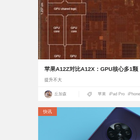
苹果A12Z对比A12X：GPU核心多1颗
提升不大
丘加森
苹果
iPad Pro
iPhon
快讯