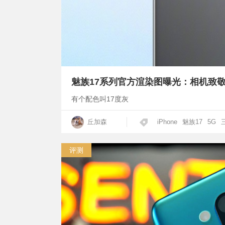
魅族17系列官方渲染图曝光：相机致敬三星G
有个配色叫17度灰
丘加森
iPhone
魅族17
5G
评测