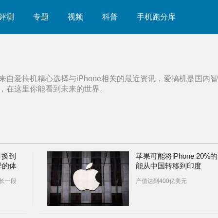
评测
专题
视频
科普
手机跑分库
来自爱搞机精心选择与
iPhone
相关的最近资讯，爱搞机是国内智
，在这里你能看到未来的世界。
ax 换到
苹果可能将iPhone 20%
怎样的体
能从中国转移到印度
蛮长一段
产值达到400亿美元