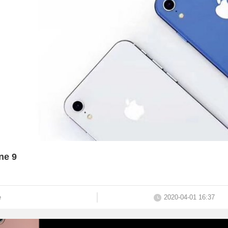
e 9
e
2020-04-01 16:37