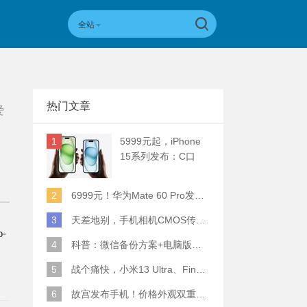
全站
热门文章
爱
1
5999元起，iPhone
15系列发布：C口
+钛合金+全员灵动岛
+5倍潜望长焦
2
6999元！华为Mate 60 Pro发布：麒麟9000S+卫星通话 (附初步跑分)
3
天差地别，手机相机CMOS传感器实际面积对比
o-
4
科普：微信备份方案+电脑版丢失数据恢复指南
5
战个痛快，小米13 Ultra、Find X6 Pro、vivo X90 Pro+、小米12SU拍照横评
6
故宫发布手机！价格外观双重逆天！