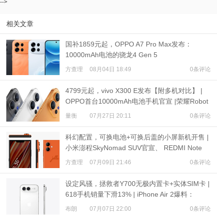
-->
相关文章
国补1859元起，OPPO A7 Pro Max发布：
10000mAh电池的骁龙4 Gen 5
方查理
08月04日 18:49
0条评论
4799元起，vivo X300 E发布【附多机对比】 |
OPPO首台10000mAh电池手机官宣 |荣耀Robot
Phone定档
量衡
07月27日 20:11
0条评论
科幻配置，可换电池+可换后盖的小屏新机开售 |
小米澎程SkyNomad SUV官宣、 REDMI Note
17预热
方查理
07月09日 21:46
0条评论
设定风骚，拯救者Y700无极内置卡+实体SIM卡 |
618手机销量下滑13% | iPhone Air 2爆料：
3500mAh电池
布朗
07月07日 22:00
0条评论