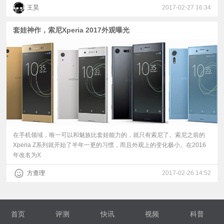
王昊
2017-02-27 16:34
套娃神作，索尼Xperia 2017外观曝光
在手机领域，唯一可以和魅族比套娃能力的，就只有索尼了。索尼之前的
Xperia Z系列就开始了半年一更的习惯，而且外观上的变化极小。在2016
年改名为X
方查理
2017-02-26 14:52
首页
评测
快讯
视频
科普