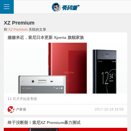
XZ Premium
和
XZ Premium
关联的文章
姗姗来迟，索尼日本更新 Xperia 旗舰家族
首
页
快
讯
11 月才开始发售呢
卢家俊
2017-10-19 18:59
评
终于没断裂！索尼XZ Premium暴力测试
测