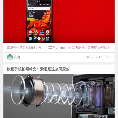
视
频
科
普
索尼今年的首款旗舰力作——XZ Premium，在暴力测试中又表现如何呢？
崔野
2017-07-13 10:01
体
旗舰手机拍照畸变？索尼是这么回应的
验
专
题