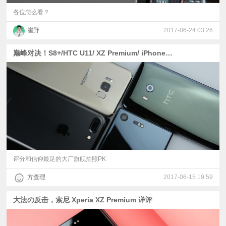
各位怎么看？
崔野
2017-06-24 03:26
巅峰对决！S8+/HTC U11/ XZ Premium/ iPhone拍照横评
评分和信仰最足的大厂旗舰拍照PK
方查理
2017-06-15 19:59
大法の反击，索尼 Xperia XZ Premium 详评