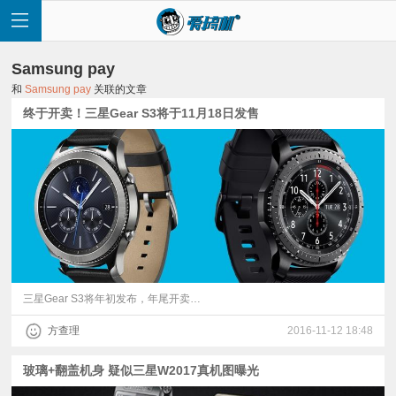
Samsung pay
和
Samsung pay
关联的文章
终于开卖！三星Gear S3将于11月18日发售
首
页
快
讯
三星Gear S3将年初发布，年尾开卖…
方查理
2016-11-12 18:48
评
玻璃+翻盖机身 疑似三星W2017真机图曝光
测