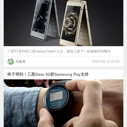
视
频
科
普
三星S7系列和三星Galaxy Note7之后，疑似三星下一款旗舰开始曝光
马俊杰
2016-09-18 16:00
体
终于等到！三星Gear S2获Samsung Pay支持
验
专
题