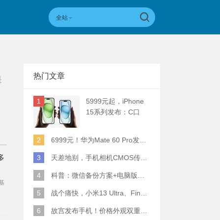
全站
热门文章
是
1
5999元起，iPhone
15系列发布：C口
+钛合金+全员灵动岛
+5倍潜望长焦
2
6999元！华为Mate 60 Pro发布：麒麟9000S+卫星通话 (附初步跑分)
多
3
天差地别，手机相机CMOS传感器实际面积对比
4
科普：微信备份方案+电脑版丢失数据恢复指南
基
5
战个痛快，小米13 Ultra、Find X6 Pro、vivo X90 Pro+、小米12SU拍照横评
6
故宫发布手机！价格外观双重逆天！