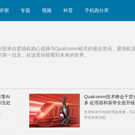
评测
专题
视频
科普
手机跑分库
全部来自爱搞机精心选择与
Qualcomm
相关的最近资讯，爱搞机
的第一信息，在这里你能看到未来的世界。
擎AI
Qualcomm技术峰会干货
AI无处
多 处理器和基带全面升级
。
支持8GB RAM处理器来袭，5G
带也有新消息