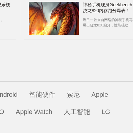
盟乐视
神秘手机现身Geekbench
骁龙820内存跑分爆表！
，
近日一款来自网络的神秘手机再
爆出骁龙820跑分，性能强劲！
ndroid
智能硬件
索尼
Apple
O
Apple Watch
人工智能
LG