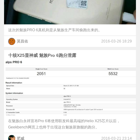
这次的魅族PRO 6真机则是从魅族生产车间偷跑出来的。
莫昌佑
2016-03-26 18:29
十核X25显神威 魅族Pro 6跑分泄露
在魅族白永祥宣布Pro 6将使用联发科最高端的Helio X25芯片以后，
Geekbench网页上也终于出现这台魅族新旗舰的跑分。
肥威
2016-03-21 23:14