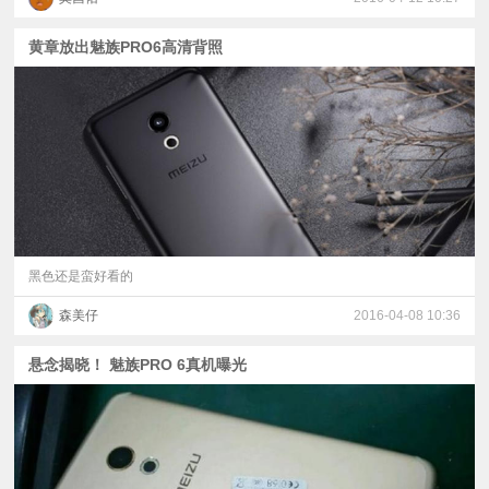
黄章放出魅族PRO6高清背照
黑色还是蛮好看的
森美仔
2016-04-08 10:36
悬念揭晓！ 魅族PRO 6真机曝光