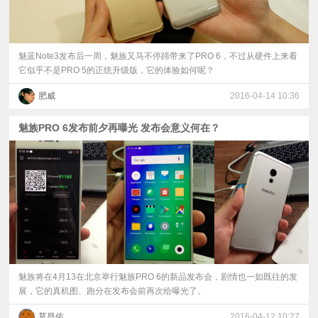
魅蓝Note3发布后一周，魅族又马不停蹄带来了PRO 6，不过从硬件上来看
它似乎不是PRO 5的正统升级版，它的体验如何呢？
肥威
2016-04-14 10:36
魅族PRO 6发布前夕再曝光 发布会意义何在？
魅族将在4月13在北京举行魅族PRO 6的新品发布会，剧情也一如既往的发
展，它的真机图、跑分在发布会前再次给曝光了。
莫昌佑
2016-04-12 10:27