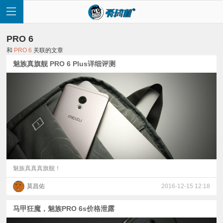
PRO 6
和
PRO 6
关联的文章
魅族真旗舰 PRO 6 Plus详细评测
首
页
快
讯
魅族真真真旗舰！
莫昌佑
2016-12-15 12:18
评
马甲狂魔，魅族PRO 6s价格泄露
测