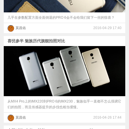
几乎在参数配置方面全面倒退的PRO 6会不会给我们留下一丝的惊喜？
莫昌佑
2016-04-29 17:40
喜忧参半 魅族历代旗舰拍照对比
从MX4 Pro上的IMX220到PRO 6的IMX230，魅族似乎一直都不怎么强调它
们的拍照，而且传感器提升的步伐也相当缓慢。
莫昌佑
2016-04-26 17:44