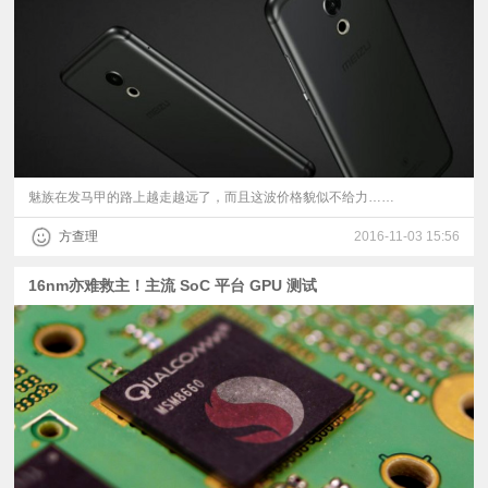
视
频
科
普
魅族在发马甲的路上越走越远了，而且这波价格貌似不给力……
方查理
2016-11-03 15:56
体
16nm亦难救主！主流 SoC 平台 GPU 测试
验
专
题