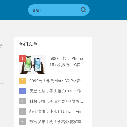
全站
热门文章
智
1
5999元起，iPhone
15系列发布：C口
+钛合金+全员灵动岛
+5倍潜望长焦
2
6999元！华为Mate 60 Pro发布：麒麟9000S+卫星通话 (附初步跑分)
3
天差地别，手机相机CMOS传感器实际面积对比
4
科普：微信备份方案+电脑版丢失数据恢复指南
5
战个痛快，小米13 Ultra、Find X6 Pro、vivo X90 Pro+、小米12SU拍照横评
6
故宫发布手机！价格外观双重逆天！