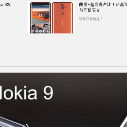
a 9发
曲屏+超高屏占比！诺基亚
前面板曝光
诺基亚要翻身了