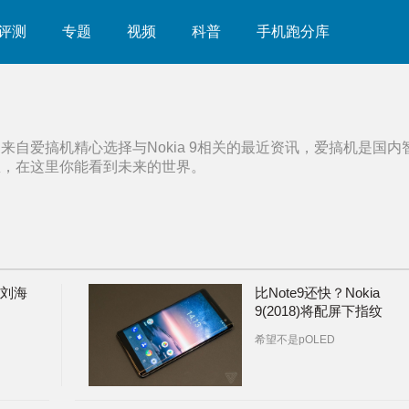
评测
专题
视频
科普
手机跑分库
部来自爱搞机精心选择与
Nokia 9
相关的最近资讯，爱搞机是国内
息，在这里你能看到未来的世界。
9刘海
比Note9还快？Nokia
9(2018)将配屏下指纹
希望不是pOLED