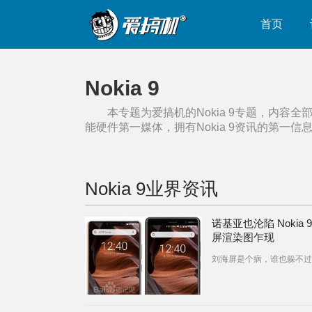
首页
Nokia 9
本专题为爱搞机的
Nokia 9
专题，内容全
能硬件第一媒体，拥有
Nokia 9
资讯的第一信
Nokia 9
业界资讯
诺基亚也沦陷 Nokia 
屏渲染图乍现
刘海屏是个病，谁也躲不过