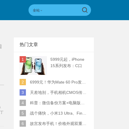
全站
热门文章
国
1
5999元起，iPhone
15系列发布：C口
+钛合金+全员灵动岛
+5倍潜望长焦
2
6999元！华为Mate 60 Pro发布：麒麟9000S+卫星通话 (附初步跑分)
3
天差地别，手机相机CMOS传感器实际面积对比
4
科普：微信备份方案+电脑版丢失数据恢复指南
s
补丁
5
战个痛快，小米13 Ultra、Find X6 Pro、vivo X90 Pro+、小米12SU拍照横评
。
6
故宫发布手机！价格外观双重逆天！