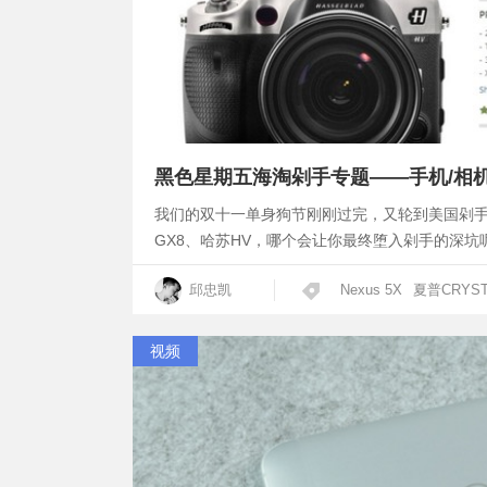
黑色星期五海淘剁手专题——手机/相
我们的双十一单身狗节刚刚过完，又轮到美国剁手节了。Ne
GX8、哈苏HV，哪个会让你最终堕入剁手的深坑
邱忠凯
Nexus 5X
夏普CRYST
视频