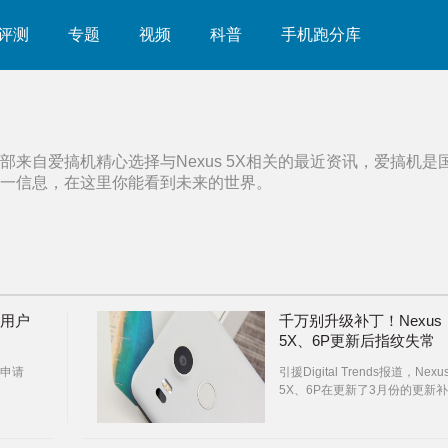
评测
专题
视频
科普
手机跑分库
部来自爱搞机精心选择与
Nexus 5X
相关的最近资讯，爱搞机是
一信息，在这里你能看到未来的世界。
为用户
千万别升级补丁！Nexus
5X、6P更新后指纹失常
申请
引援Digital Trends报道，Nexu
5X、6P在更新了3月份的更新
后会有大概率出现指纹失常问题