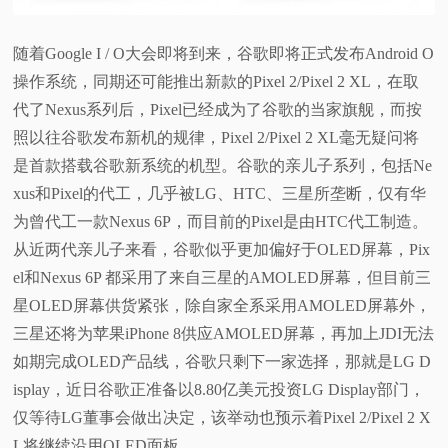
视
随着Google I / O大会即将到来，谷歌即将正式发布Android O
操作系统，同期还可能推出新款的Pixel 2/Pixel 2 XL，在取
频
代了Nexus系列后，Pixel已经成为了谷歌的当家旗舰，而按
科
照以往谷歌发布新机的规律，Pixel 2/Pixel 2 XL毫无疑问将
是首款搭载谷歌新系统的机型。谷歌的亲儿子系列，包括Ne
普
xus和Pixel的代工，几乎被LG、HTC、三星所垄断，仅有华
为曾代工一款Nexus 6P，而目前的Pixel是由HTC代工制造。
体
从近两代亲儿子来看，谷歌似乎更加偏好于OLED屏幕，Pix
el和Nexus 6P 都采用了来自三星的AMOLED屏幕，但目前三
验
星OLED屏幕供货紧张，除自家全系采用AMOLED屏幕外，
专
三星还将为苹果iPhone 8供应AMOLED屏幕，再加上JDI无法
如期完成OLED产品线，谷歌只剩下一家选择，那就是LG D
题
isplay，近日谷歌正准备以8.80亿美元投资LG Display部门，
仅等待LG董事会做出决定，该举动也预示着Pixel 2/Pixel 2 X
L将继续沿用OLED面板。