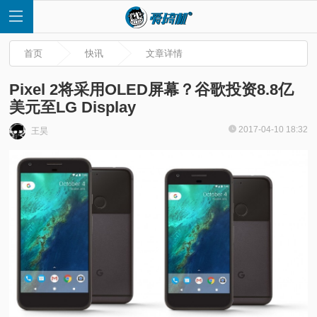
首页
快讯
文章详情
Pixel 2将采用OLED屏幕？谷歌投资8.8亿
美元至LG Display
首
2017-04-10 18:32
王昊
页
快
讯
评
测