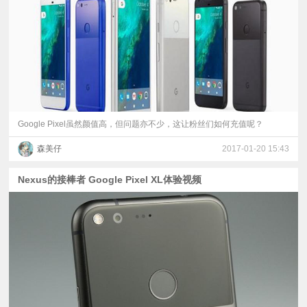
视
频
科
普
Google Pixel虽然颜值高，但问题亦不少，这让粉丝们如何充值呢？
森美仔
2017-01-20 15:43
体
Nexus的接棒者 Google Pixel XL体验视频
验
专
题