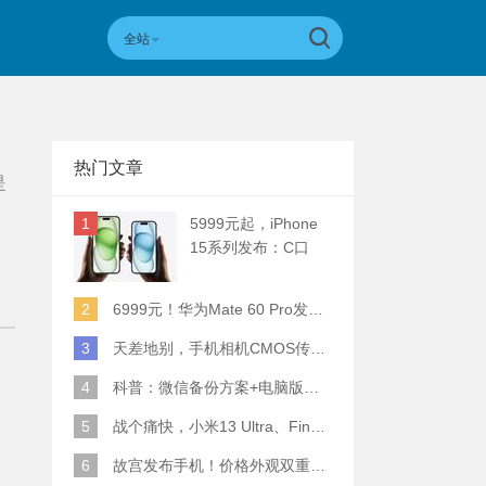
全站
热门文章
是
1
5999元起，iPhone
15系列发布：C口
+钛合金+全员灵动岛
+5倍潜望长焦
2
6999元！华为Mate 60 Pro发布：麒麟9000S+卫星通话 (附初步跑分)
3
天差地别，手机相机CMOS传感器实际面积对比
4
科普：微信备份方案+电脑版丢失数据恢复指南
5
战个痛快，小米13 Ultra、Find X6 Pro、vivo X90 Pro+、小米12SU拍照横评
6
故宫发布手机！价格外观双重逆天！