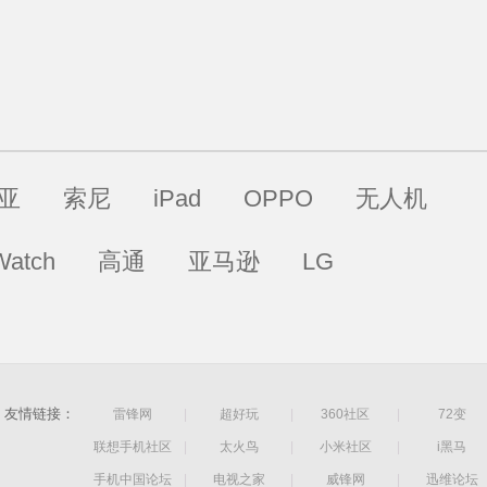
亚
索尼
iPad
OPPO
无人机
Watch
高通
亚马逊
LG
友情链接：
雷锋网
|
超好玩
|
360社区
|
72变
联想手机社区
|
太火鸟
|
小米社区
|
i黑马
手机中国论坛
|
电视之家
|
威锋网
|
迅维论坛