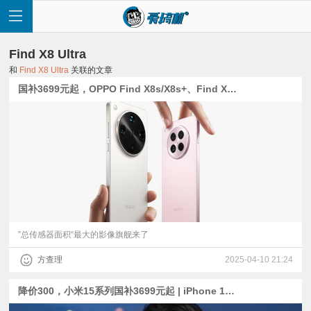
Find X8 Ultra
和
Find X8 Ultra
关联的文章
国补3699元起，OPPO Find X8s/X8s+、Find X8 Ultra、首台骁龙8至尊版平板发布
首
页
快
讯
”总传感器面积“最大的影像旗舰来了
方查理
2025-04-10 21:24
评
降价300，小米15系列国补3699元起 | iPhone 17 Pro 3.5倍新长焦爆料 | X200U、Find X8U新样张
测