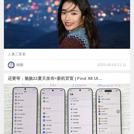
视
频
科
普
人像三要素
布朗
2025-04-03 21:11
体
还要等，魅族22夏天发布+新机官宣 | Find X8 Ultra真机？ | X200 Ultra预热变焦闪光灯+更强的苹果互动
验
专
题