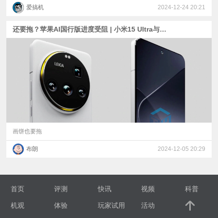
爱搞机
2024-12-24 20:21
还要拖？苹果AI国行版进度受阻 | 小米15 Ultra与Find X8 Ultra入网
画饼也要拖
布朗
2024-12-05 20:29
首页
评测
快讯
视频
科普
机观
体验
玩家试用
活动