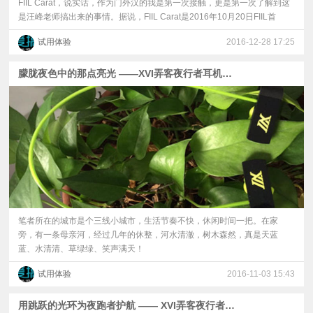
FIIL Carat，说实话，作为门外汉的我是第一次接触，更是第一次了解到这
是汪峰老师搞出来的事情。据说，FIIL Carat是2016年10月20日FIIL首
试用体验
2016-12-28 17:25
朦胧夜色中的那点亮光 ——XVI弄客夜行者耳机测试
笔者所在的城市是个三线小城市，生活节奏不快，休闲时间一把。在家
旁，有一条母亲河，经过几年的休整，河水清澈，树木森然，真是天蓝
蓝、水清清、草绿绿、笑声满天！
试用体验
2016-11-03 15:43
用跳跃的光环为夜跑者护航 —— XVI弄客夜行者蓝牙耳机之体验