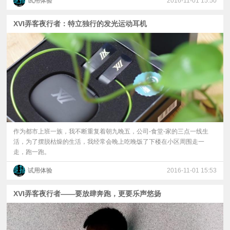
试用体验
2016-11-01 15:50
XVI弄客夜行者：特立独行的发光运动耳机
作为都市上班一族，我不断重复着朝九晚五，公司-食堂-家的三点一线生
活，为了摆脱枯燥的生活，我经常会晚上吃晚饭了下楼在小区周围走一
走，跑一跑。
试用体验
2016-11-01 15:53
XVI弄客夜行者——要放肆奔跑，更要乐声悠扬