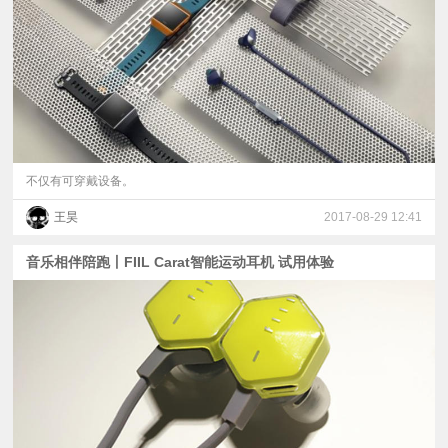
视
频
科
普
不仅有可穿戴设备。
王昊
2017-08-29 12:41
体
音乐相伴陪跑丨FIIL Carat智能运动耳机 试用体验
验
专
题