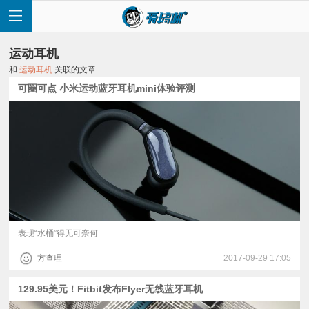
运动耳机
和
运动耳机
关联的文章
可圈可点 小米运动蓝牙耳机mini体验评测
首
页
快
讯
表现“水桶”得无可奈何
方查理
2017-09-29 17:05
评
129.95美元！Fitbit发布Flyer无线蓝牙耳机
测