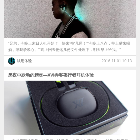
“兄弟，今晚上末日人机开始了，快来‘撸’几局！”“今晚上八点，带上嘴来喝
酒，陪我谈谈心。”“晚上回去把这几份文件处理下，明天早上给我。”
试用体验
2016-11-01 10:13
黑夜中跃动的精灵—XVI弄客夜行者耳机体验