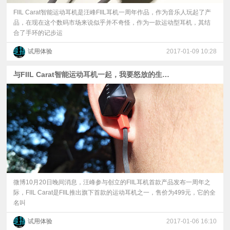
FIIL Carat智能运动耳机是汪峰FIIL耳机一周年作品，作为音乐人玩起了产
品，在现在这个数码市场来说似乎并不奇怪，作为一款运动型耳机，其结
合了手环的记步运
试用体验
2017-01-09 10:28
与FIIL Carat智能运动耳机一起，我要怒放的生命。
微博10月20日晚间消息，汪峰参与创立的FIIL耳机首款产品发布一周年之
际，FIIL Carat是FIIL推出旗下首款的运动耳机之一，售价为499元，它的全
名叫
试用体验
2017-01-06 16:10