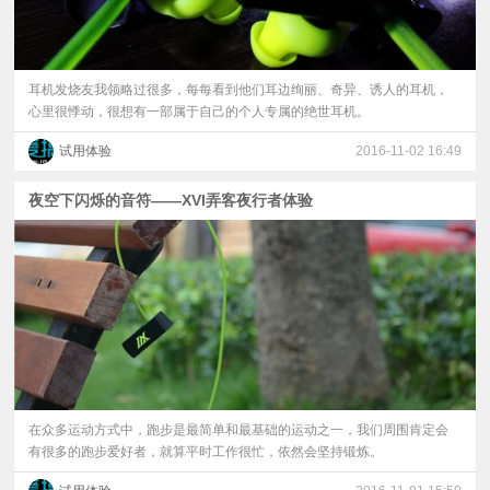
耳机发烧友我领略过很多，每每看到他们耳边绚丽、奇异、诱人的耳机，
心里很悸动，很想有一部属于自己的个人专属的绝世耳机。
试用体验
2016-11-02 16:49
夜空下闪烁的音符——XVI弄客夜行者体验
在众多运动方式中，跑步是最简单和最基础的运动之一，我们周围肯定会
有很多的跑步爱好者，就算平时工作很忙，依然会坚持锻炼。