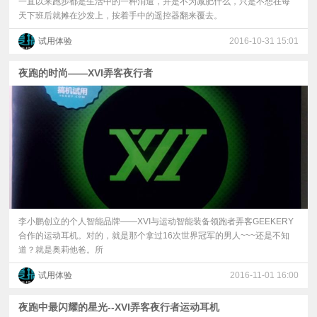
一直以来跑步都是生活中的一种消遣，并是不为减肥什么，只是不想在每
天下班后就摊在沙发上，按着手中的遥控器翻来覆去。
试用体验
2016-10-31 15:01
夜跑的时尚——XVI弄客夜行者
李小鹏创立的个人智能品牌——XVI与运动智能装备领跑者弄客GEEKERY
合作的运动耳机。对的，就是那个拿过16次世界冠军的男人~~~还是不知
道？就是奥莉他爸。所
试用体验
2016-11-01 16:00
夜跑中最闪耀的星光--XVI弄客夜行者运动耳机