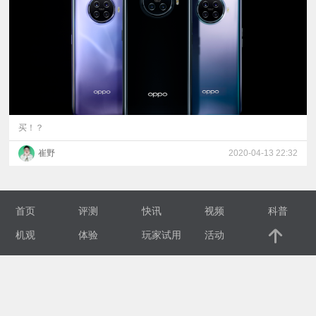
视
频
科
普
买！？
崔野
2020-04-13 22:32
体
验
首页
评测
快讯
视频
科普
专
机观
体验
玩家试用
活动
题