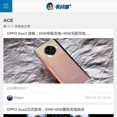
ACE
和
ACE
关联的文章
OPPO Ace2 体验：65W有线充电+40W无线充电有多快？
首
页
快
讯
还有哪些改进？
Regan
2020-04-25 18:16
评
OPPO Ace2正式发布：65W+40W最快充电组合
测