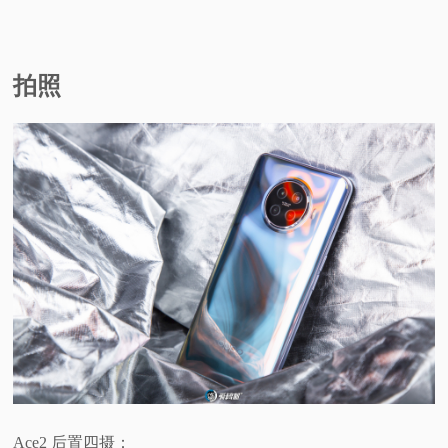
拍照
Ace2 后置四摄：