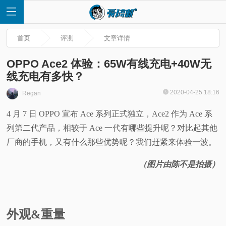
首页
评测
文章详情
OPPO Ace2 体验：65W有线充电+40W无
线充电有多快？
首
2020-04-25 18:16
Regan
4 月 7 日 OPPO 宣布 Ace 系列正式独立，Ace2 作为 Ace 系
页
列第二代产品，相较于 Ace 一代有哪些提升呢？对比起其他
快
厂商的手机，又有什么那些优势呢？我们赶紧来体验一波。
（图片由陈不是拍摄）
讯
评
外观&重量
测