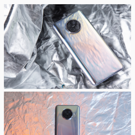
视
频
科
普
体
验
专
题