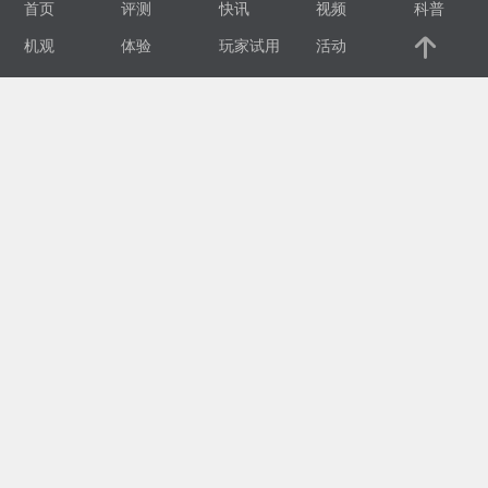
首页
评测
快讯
视频
科普
视
机观
体验
玩家试用
活动
频
科
普
体
验
专
题