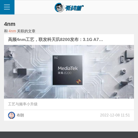
4nm
和
4nm
关联的文章
高频4nm工艺，联发科天玑8200发布：3.1G A78与更强外围
首
页
快
讯
工艺与频率小升级
布朗
2022-12-08 11:51
评
测